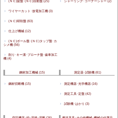
(ＮＣ)旋盤･(ＮＣ)自動盤
(25)
シャーリング･コーナーシャー
(2)
ワイヤーカット･放電加工機
(3)
(ＮＣ)研削盤
(63)
仕上げ機械
(12)
(ＮＣ)ボール盤･(ＮＣ)タップ盤･カ
シメ機
(56)
削り･キー溝･ブローチ盤･歯車加工
機
(4)
鋼材加工機械
(15)
測定器･試験機
(61)
鋼材切断機
(15)
測定機器･光学機器
(16)
測定工具･定盤
(42)
試験機･はかり
(3)
空圧機器･炉･溶接･溶断
(26)
搬送器具･その他機械･機械の付属品