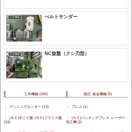
べルトサンダー
工作機械
NC旋盤（クシ刃型）
工作機械
工作機械
(200)
鍛圧･板金機械
(5)
マシニングセンター
(13)
プレス
(1)
(ＮＣ)中ぐり盤･(ＮＣ)フライス盤
(ＮＣ)パンチングプレス･レーザー
(24)
加工機
(2)