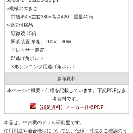
50/60Hz、2820/3420rpm

○機械の大きさ

　前後450×左右380×高さ420　重量40㎏

○標準付属品

　顕微鏡 15倍

　照明装置 単相、100V、30W

　ドレッサー装置

　5°逃げ角ボルト

　X形シンニング用逃げ角ボルト
参考資料
本ページに概要・仕様を記載しています。下記PDFは参
考資料です。
【補足資料】メーカー仕様PDF
本品は、中古機のドリル研削盤です。
使用用途や適合機種については、仕様・寸法をご確認のう