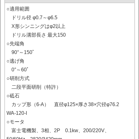
○適用範囲

　ドリル径 φ0.7～φ6.5

　X形シンニングはφ2以上

　ドリル溝部長さ 最大150

○先端角

　90°～150ﾟ

○逃げ角

　0°～60ﾟ　

○研削方式

　二段平面研削（特許）

○砥石

　カップ形（6-A）　直径φ125×厚さ38×穴径φ76.2　
WA-120-I

○モータ

　富士電機製、3相、2P　0.1kw、200/220V、