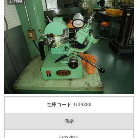
工作機械
在庫コード:
U39388
価格
価格未定