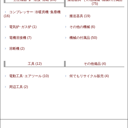
(75)
コンプレッサー･冷暖房機･集塵機
(16)
搬送器具
(19)
電気炉･ガス炉
(1)
その他の機械
(6)
電機溶接機
(7)
機械の付属品
(50)
溶断機
(2)
工具
(12)
その他備品
(4)
電動工具･エアツール
(10)
何でもリサイクル販売
(4)
周辺工具
(2)