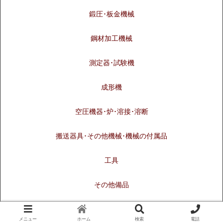
鍛圧･板金機械
鋼材加工機械
測定器･試験機
成形機
空圧機器･炉･溶接･溶断
搬送器具･その他機械･機械の付属品
工具
その他備品
© 1997-2026 中古機械・中古工作機械の販売・買取｜UMAC（ユーマ
ック）.
メニュー
ホーム
検索
電話