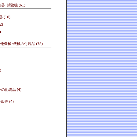
定器･試験機
(61)
機器
(16)
2)
)
の他機械･機械の付属品
(75)
)
その他備品
(4)
ル販売
(4)