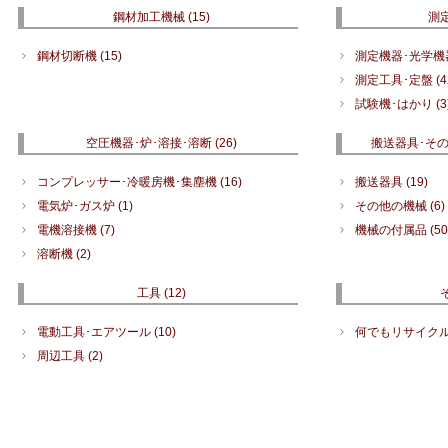
鋼材加工機械
(15)
測
鋼材切断機
(15)
測定機器･光学
測定工具･定盤
(4
試験機･はかり
(3
空圧機器･炉･溶接･溶断
(26)
搬送器具･そ
コンプレッサー･冷暖房機･集塵機
(16)
搬送器具
(19)
電気炉･ガス炉
(1)
その他の機械
(6)
電機溶接機
(7)
機械の付属品
(50
溶断機
(2)
工具
(12)
電動工具･エアツール
(10)
何でもリサイク
周辺工具
(2)