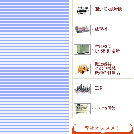
測定器･試験機
成形機
空圧機器
炉･溶接･溶断
搬送器具
その他機械
機械の付属品
工具
その他備品
弊社オススメ！