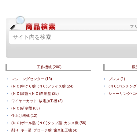
フ
工作機械
(200)
鍛
マシニングセンター
(13)
プレス
(1)
(ＮＣ)中ぐり盤･(ＮＣ)フライス盤
(24)
(ＮＣ)パンチン
(ＮＣ)旋盤･(ＮＣ)自動盤
(25)
シャーリング･
ワイヤーカット･放電加工機
(3)
(ＮＣ)研削盤
(63)
仕上げ機械
(12)
(ＮＣ)ボール盤･(ＮＣ)タップ盤･カシメ機
(56)
削り･キー溝･ブローチ盤･歯車加工機
(4)