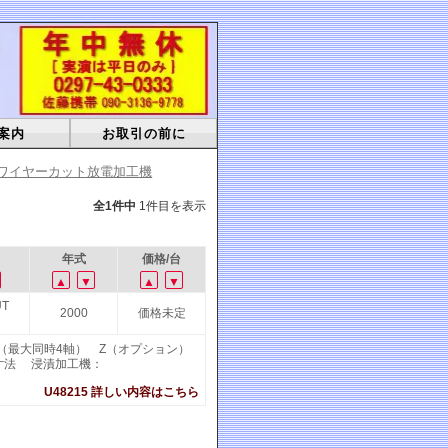
案内
お取引の前に
ワイヤーカット放電加工機
全1件中
1件目を表示
年式
価格/台
▲
▼
▲
▼
UT
2000
価格未定
・V（最大同時4軸） Z（オプション）
物寸法 浸漬加工機：
U48215 詳しい内容はこちら