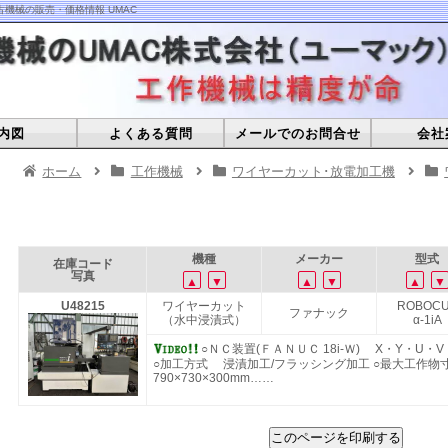
機械の販売・価格情報 UMAC
内図
よくある質問
メールでのお問合せ
会社
ホーム
工作機械
ワイヤーカット･放電加工機
機種
メーカー
型式
在庫コード
写真
▲
▼
▲
▼
▲
▼
U48215
ワイヤーカット
ROBOC
ファナック
（水中浸漬式）
α-1iA
○ＮＣ装置(ＦＡＮＵＣ 18i-Ｗ) X・Y・U
○加工方式 浸漬加工/フラッシング加工 ○最大工作
790×730×300mm……
このページを印刷する