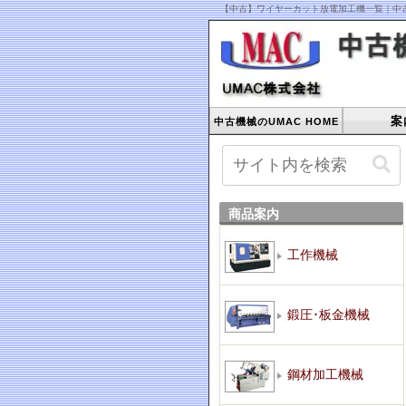
【中古】ワイヤーカット放電加工機一覧｜中古
案
中古機械のUMAC HOME
商品案内
工作機械
鍛圧･板金機械
鋼材加工機械