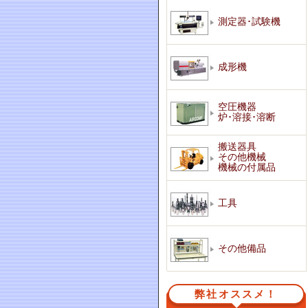
測定器･試験機
成形機
空圧機器
炉･溶接･溶断
搬送器具
その他機械
機械の付属品
工具
その他備品
弊社オススメ！