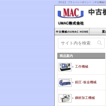
【中古】 プライバシーポリシー ｜中古機械の
案
中古機械のUMAC HOME
商品案内
工作機械
鍛圧･板金機械
鋼材加工機械