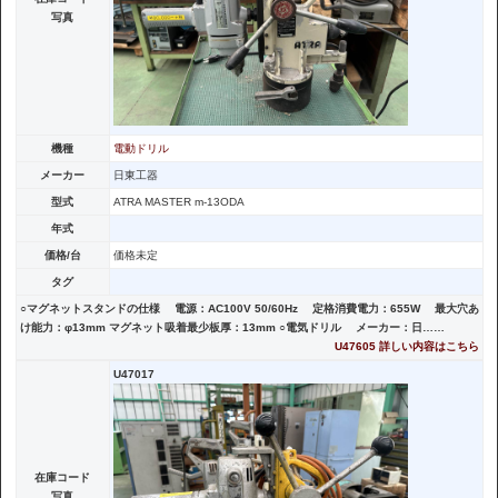
写真
機種
電動ドリル
メーカー
日東工器
型式
ATRA MASTER m-13ODA
年式
価格/台
価格未定
タグ
○マグネットスタンドの仕様 電源：AC100V 50/60Hz 定格消費電力：655W 最大穴あ
け能力：φ13mm マグネット吸着最少板厚：13mm ○電気ドリル メーカー：日……
U47605 詳しい内容はこちら
U47017
在庫コード
写真