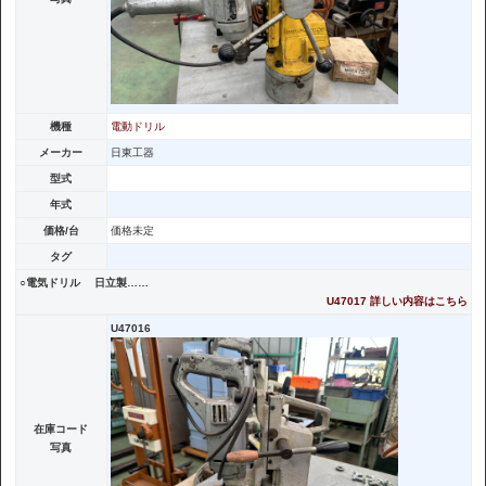
機種
電動ドリル
メーカー
日東工器
型式
年式
価格/台
価格未定
タグ
○電気ドリル 日立製……
U47017 詳しい内容はこちら
U47016
在庫コード
写真