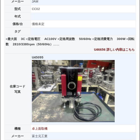
メーカー
JAM
型式
CC02
年式
価格/台
価格未定
タグ
○最大面 3C ○定格電圧 AC100V ○定格周波数 50/60Hz ○定格消費電力 300W ○回転
数 2810/3380rpm（50/60Hz）……
U46656 詳しい内容はこちら
U45095
在庫コード
写真
機種
卓上面取機
メーカー
富士元工業