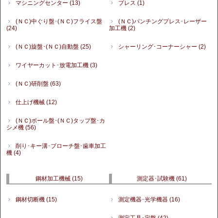
マシニングセンター
(13)
プレス
(1)
(ＮＣ)中ぐり盤･(ＮＣ)フライス盤
(ＮＣ)パンチングプレス･レーザー
(24)
加工機
(2)
(ＮＣ)旋盤･(ＮＣ)自動盤
(25)
シャーリング･コーナーシャー
(2)
ワイヤーカット･放電加工機
(3)
(ＮＣ)研削盤
(63)
仕上げ機械
(12)
(ＮＣ)ボール盤･(ＮＣ)タップ盤･カ
シメ機
(56)
削り･キー溝･ブローチ盤･歯車加工
機
(4)
鋼材加工機械
(15)
測定器･試験機
(61)
鋼材切断機
(15)
測定機器･光学機器
(16)
測定工具･定盤
(42)