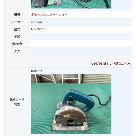
機種
電気ペンシルグラインダー
メーカー
anndou
型式
MINITOR
年式
価格/台
タグ
……
U46703 詳しい内容はこちら
U46657
在庫コード
写真