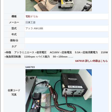
機種
電動ドリル
メーカー
日東工器
型式
アトラ AM-18B
年式
価格/台
タグ
○特徴 アトラミニエース ○使用電圧 AC100V ○定格電流 5.5A ○定格消費電力 210W
○無負荷回転数 1100rpm ○バイス能力 50～150mm ……
U47015 詳しい内容はこちら
U46703
在庫コード
写真