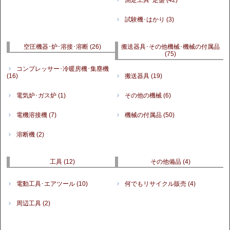
試験機･はかり
(3)
空圧機器･炉･溶接･溶断
(26)
搬送器具･その他機械･機械の付属品
(75)
コンプレッサー･冷暖房機･集塵機
(16)
搬送器具
(19)
電気炉･ガス炉
(1)
その他の機械
(6)
電機溶接機
(7)
機械の付属品
(50)
溶断機
(2)
工具
(12)
その他備品
(4)
電動工具･エアツール
(10)
何でもリサイクル販売
(4)
周辺工具
(2)