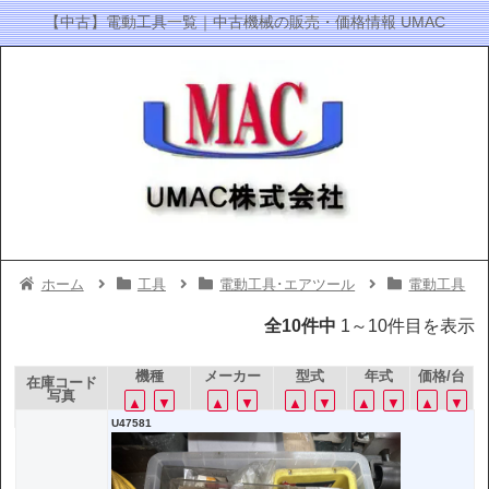
【中古】電動工具一覧｜中古機械の販売・価格情報 UMAC
ホーム
工具
電動工具･エアツール
電動工具
全10件中
1～10件目を表示
機種
メーカー
型式
年式
価格/台
在庫コード
写真
▲
▼
▲
▼
▲
▼
▲
▼
▲
▼
U47581