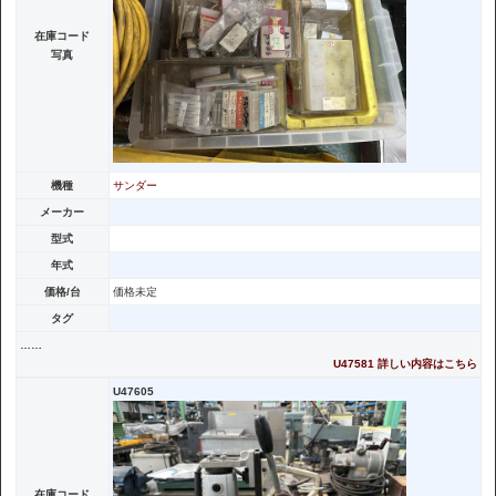
在庫コード
写真
機種
サンダー
メーカー
型式
年式
価格/台
価格未定
タグ
……
U47581 詳しい内容はこちら
U47605
在庫コード