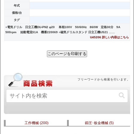
年式
価格/台
タグ
○電気ドリル 日立工機DU-PN2 φ20 単相100V 50/60Hz 860W 定格30分 9A
500rpm 始動電流51A 機番220069 ○磁気ドリルスタンド 日立工機US21 ……
U45206 詳しい内容はこちら
このページを印刷する
フリーワードから検索を行います。
工作機械
(200)
鍛圧･板金機械
(5)