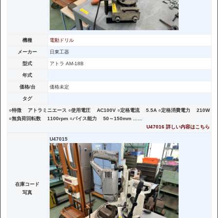
機種
電動ドリル
メーカー
日東工器
型式
アトラ AM-18B
年式
価格/台
価格未定
タグ
○特徴 アトラミニエース ○使用電圧 AC100V ○定格電流 5.5A ○定格消費電力 210W
○無負荷回転数 1100rpm ○バイス能力 50～150mm ……
U47016 詳しい内容はこちら
U47015
在庫コード
写真