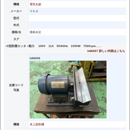
機種
電気丸鋸
メーカー
マキタ
型式
年式
価格/台
価格未定
タグ
○5型防塵カッタ ○動力 100V 11A 50/60Hz 1050W 7500rpm……
U46657 詳しい内容はこちら
U46656
在庫コード
写真
機種
卓上面取機