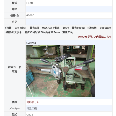
型式
F3-91
年式
価格/台
60000
タグ
○刃数 3枚 ○能力 最大C面 MAX C3 ○電源 100V（最大500W） ○回転数 8000rpm
○機械の大きさ 幅230×奥行250×高さ327mm 重量23㎏ ……
U45095 詳しい内容はこちら
U45206
在庫コード
写真
機種
電動ドリル
メーカー
日立工機
型式
US21