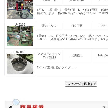
○刃数 3枚 ○能力 最大C面 MAX C3 ○電源 100V（
機械の大きさ 幅230×奥行250×高さ327mm 重量23
U45206
電動ドリル
日立工機
US21
○電気ドリル 日立工機DU-PN2 φ20 単相100V 50
500rpm 始動電流51A 機番220069 ○磁気ドリルス
U45089
スクロールチャッ
北川鉄工
JN07RA
ク(分割爪)
7インチ直付け強力タイプ……
このページを印刷する
フ