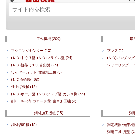
工作機械
(200)
鍛
マシニングセンター
(13)
プレス
(1)
(ＮＣ)中ぐり盤･(ＮＣ)フライス盤
(24)
(ＮＣ)パンチン
(ＮＣ)旋盤･(ＮＣ)自動盤
(25)
シャーリング･
ワイヤーカット･放電加工機
(3)
(ＮＣ)研削盤
(63)
仕上げ機械
(12)
(ＮＣ)ボール盤･(ＮＣ)タップ盤･カシメ機
(56)
削り･キー溝･ブローチ盤･歯車加工機
(4)
鋼材加工機械
(15)
測
鋼材切断機
(15)
測定機器･光学
測定工具･定盤
(4