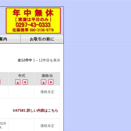
案内
お取引の前に
全12件中
1～12件目を表示
年式
価格/台
▲
▼
▲
▼
価格未定
U47581 詳しい内容はこちら
TER
価格未定
A