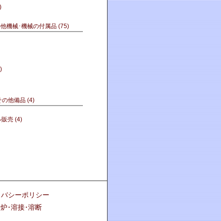
)
の他機械･機械の付属品
(75)
)
その他備品
(4)
ル販売
(4)
イバシーポリシー
炉･溶接･溶断