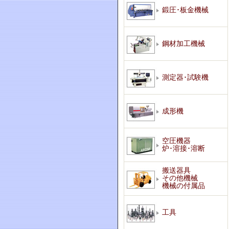
鍛圧･板金機械
鋼材加工機械
測定器･試験機
成形機
空圧機器
炉･溶接･溶断
搬送器具
その他機械
機械の付属品
工具