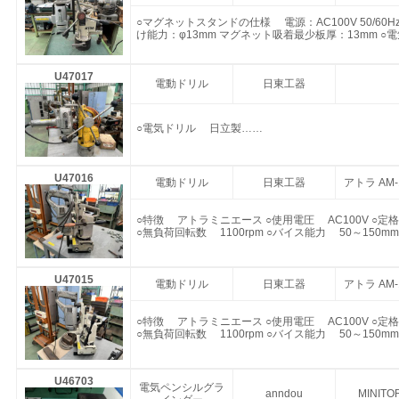
○マグネットスタンドの仕様 電源：AC100V 50/6
け能力：φ13mm マグネット吸着最少板厚：13mm 
U47017
電動ドリル
日東工器
○電気ドリル 日立製……
U47016
電動ドリル
日東工器
アトラ AM-
○特徴 アトラミニエース ○使用電圧 AC100V ○定格
○無負荷回転数 1100rpm ○バイス能力 50～150mm
U47015
電動ドリル
日東工器
アトラ AM-
○特徴 アトラミニエース ○使用電圧 AC100V ○定格
○無負荷回転数 1100rpm ○バイス能力 50～150mm
U46703
電気ペンシルグラ
anndou
MINITO