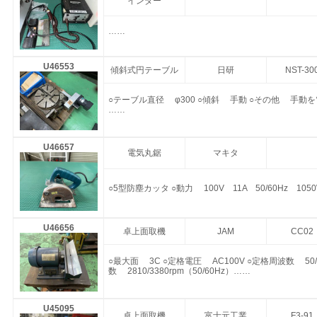
インダー
……
U46553
傾斜式円テーブル
日研
NST-30
○テーブル直径 φ300 ○傾斜 手動 ○その他 手
……
U46657
電気丸鋸
マキタ
○5型防塵カッタ ○動力 100V 11A 50/60Hz 1050
U46656
卓上面取機
JAM
CC02
○最大面 3C ○定格電圧 AC100V ○定格周波数 50/
数 2810/3380rpm（50/60Hz）……
U45095
卓上面取機
富士元工業
F3-91