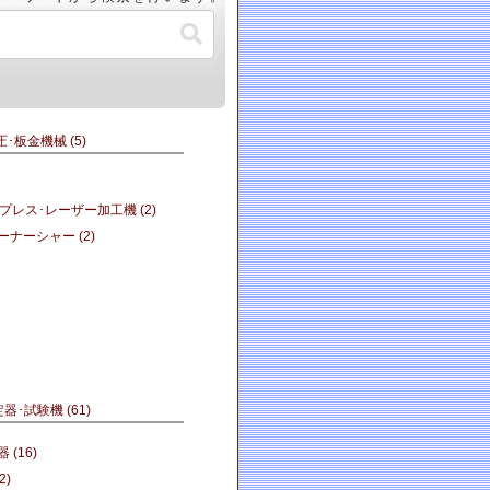
圧･板金機械
(5)
グプレス･レーザー加工機
(2)
コーナーシャー
(2)
定器･試験機
(61)
機器
(16)
2)