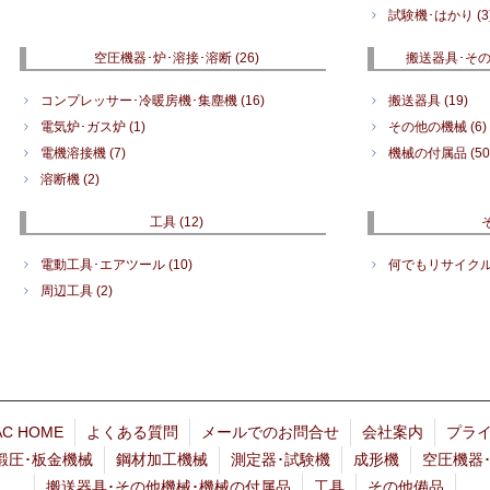
試験機･はかり
(3
空圧機器･炉･溶接･溶断
(26)
搬送器具･そ
コンプレッサー･冷暖房機･集塵機
(16)
搬送器具
(19)
電気炉･ガス炉
(1)
その他の機械
(6)
電機溶接機
(7)
機械の付属品
(50
溶断機
(2)
工具
(12)
電動工具･エアツール
(10)
何でもリサイク
周辺工具
(2)
C HOME
よくある質問
メールでのお問合せ
会社案内
プラ
鍛圧･板金機械
鋼材加工機械
測定器･試験機
成形機
空圧機器･
搬送器具･その他機械･機械の付属品
工具
その他備品