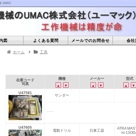
UMAC
内図
よくある質問
メールでのお問合せ
会社
ホーム
工具
機種
メーカー
型式
在庫コード
写真
▲
▼
▲
▼
▲
▼
U47581
サンダー
……
U47605
ATRA MAS
電動ドリル
日東工器
m-13OD