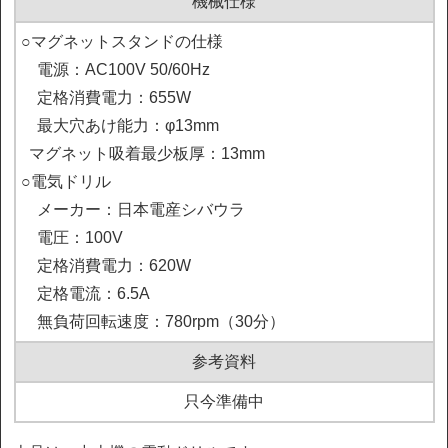
機械仕様
○マグネットスタンドの仕様

　電源：AC100V 50/60Hz

　定格消費電力：655W

　最大穴あけ能力：φ13mm

  マグネット吸着最少板厚：13mm

○電気ドリル

　メーカー：日本電産シバウラ

　電圧：100V

　定格消費電力：620W

　定格電流：6.5A

　無負荷回転速度：780rpm（30分）
参考資料
只今準備中