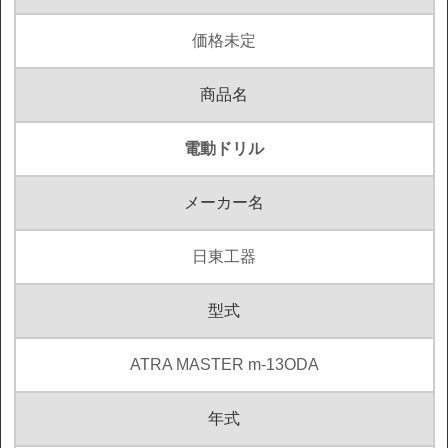
価格未定
商品名
電動ドリル
メーカー名
日東工器
型式
ATRA MASTER m-13ODA
年式