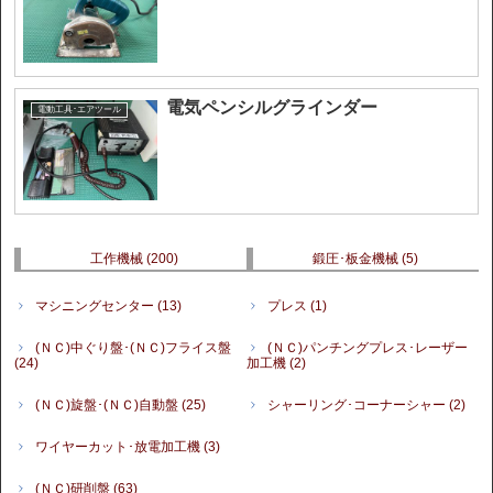
電気ペンシルグラインダー
電動工具･エアツール
工作機械
(200)
鍛圧･板金機械
(5)
マシニングセンター
(13)
プレス
(1)
(ＮＣ)中ぐり盤･(ＮＣ)フライス盤
(ＮＣ)パンチングプレス･レーザー
(24)
加工機
(2)
(ＮＣ)旋盤･(ＮＣ)自動盤
(25)
シャーリング･コーナーシャー
(2)
ワイヤーカット･放電加工機
(3)
(ＮＣ)研削盤
(63)