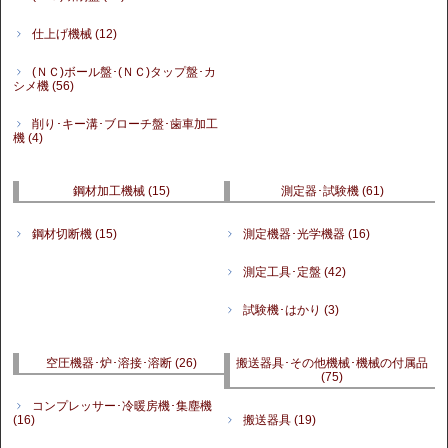
仕上げ機械
(12)
(ＮＣ)ボール盤･(ＮＣ)タップ盤･カ
シメ機
(56)
削り･キー溝･ブローチ盤･歯車加工
機
(4)
鋼材加工機械
(15)
測定器･試験機
(61)
鋼材切断機
(15)
測定機器･光学機器
(16)
測定工具･定盤
(42)
試験機･はかり
(3)
空圧機器･炉･溶接･溶断
(26)
搬送器具･その他機械･機械の付属品
(75)
コンプレッサー･冷暖房機･集塵機
(16)
搬送器具
(19)