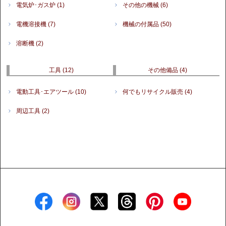
電気炉･ガス炉
(1)
その他の機械
(6)
電機溶接機
(7)
機械の付属品
(50)
溶断機
(2)
工具
(12)
その他備品
(4)
電動工具･エアツール
(10)
何でもリサイクル販売
(4)
周辺工具
(2)