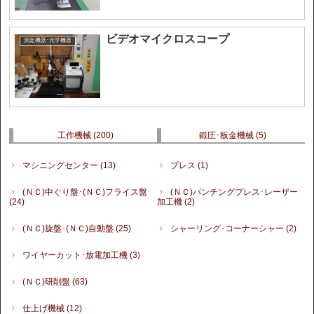
ビデオマイクロスコープ
測定機器･光学機器
工作機械
(200)
鍛圧･板金機械
(5)
マシニングセンター
(13)
プレス
(1)
(ＮＣ)中ぐり盤･(ＮＣ)フライス盤
(ＮＣ)パンチングプレス･レーザー
(24)
加工機
(2)
(ＮＣ)旋盤･(ＮＣ)自動盤
(25)
シャーリング･コーナーシャー
(2)
ワイヤーカット･放電加工機
(3)
(ＮＣ)研削盤
(63)
仕上げ機械
(12)