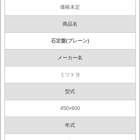
価格未定
商品名
石定盤(プレーン)
メーカー名
ミツトヨ
型式
450×600
年式