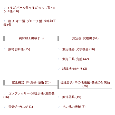
(ＮＣ)ボール盤･(ＮＣ)タップ盤･カ
シメ機
(56)
削り･キー溝･ブローチ盤･歯車加工
機
(4)
鋼材加工機械
(15)
測定器･試験機
(61)
鋼材切断機
(15)
測定機器･光学機器
(16)
測定工具･定盤
(42)
試験機･はかり
(3)
空圧機器･炉･溶接･溶断
(26)
搬送器具･その他機械･機械の付属品
(75)
コンプレッサー･冷暖房機･集塵機
(16)
搬送器具
(19)
電気炉･ガス炉
(1)
その他の機械
(6)