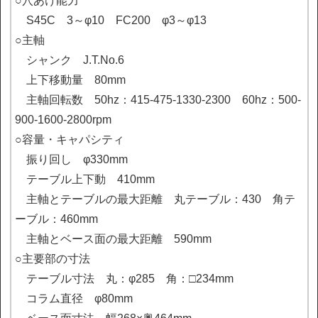
○穴あけ能力

　S45C　3～φ10　FC200　φ3～φ13　　

○主軸

　シャンク　J.T.No.6

　上下移動量　80mm

　主軸回転数　50hz：415-475-1330-2300　60hz：500-
900-1600-2800rpm

○容量・キャパシティ

　振り回し　φ330mm

　テーブル上下動　410mm

　主軸とテーブルの最大距離　丸テーブル：430　角テ
ーブル：460mm

　主軸とベース面の最大距離　590mm

○主要部の寸法

　テーブル寸法　丸：φ285　角：□234mm

　コラム直径　φ80mm
