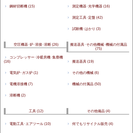
鋼材切断機
(15)
測定機器･光学機器
(16)
測定工具･定盤
(42)
試験機･はかり
(3)
空圧機器･炉･溶接･溶断
(26)
搬送器具･その他機械･機械の付属品
(75)
コンプレッサー･冷暖房機･集塵機
(16)
搬送器具
(19)
電気炉･ガス炉
(1)
その他の機械
(6)
電機溶接機
(7)
機械の付属品
(50)
溶断機
(2)
工具
(12)
その他備品
(4)
電動工具･エアツール
(10)
何でもリサイクル販売
(4)