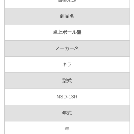
商品名
卓上ボール盤
メーカー名
キラ
型式
NSD-13R
年式
年