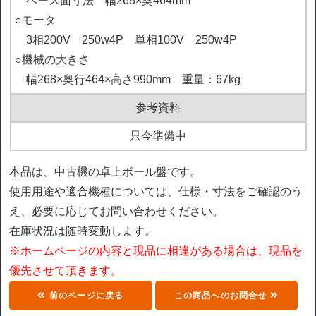
　ベース面寸法　幅268×奥464mm

○モータ

　3相200V　250w4P　単相100V　250w4P

○機械の大きさ

　幅268×奥行464×高さ990mm　重量：67kg 
参考資料
只今準備中
本品は、中古機の卓上ボール盤です。
使用用途や適合機種については、仕様・寸法をご確認のう
え、必要に応じてお問い合わせください。
在庫状況は随時変動します。
※ホームページの内容と現品に相違がある場合は、現品を
優先させて頂きます。
前のページに戻る
この商品へのお問合せ