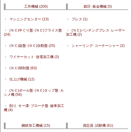
工作機械
(200)
鍛圧･板金機械
(5)
マシニングセンター
(13)
プレス
(1)
(ＮＣ)中ぐり盤･(ＮＣ)フライス盤
(ＮＣ)パンチングプレス･レーザー
(24)
加工機
(2)
(ＮＣ)旋盤･(ＮＣ)自動盤
(25)
シャーリング･コーナーシャー
(2)
ワイヤーカット･放電加工機
(3)
(ＮＣ)研削盤
(63)
仕上げ機械
(12)
(ＮＣ)ボール盤･(ＮＣ)タップ盤･カ
シメ機
(56)
削り･キー溝･ブローチ盤･歯車加工
機
(4)
鋼材加工機械
(15)
測定器･試験機
(61)