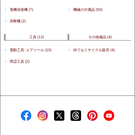
電機溶接機
(7)
機械の付属品
(50)
溶断機
(2)
工具
(12)
その他備品
(4)
電動工具･エアツール
(10)
何でもリサイクル販売
(4)
周辺工具
(2)