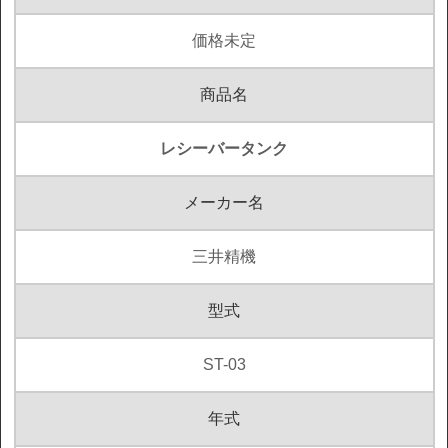
価格未定
商品名
レシーバータンク
メーカー名
三井精機
型式
ST-03
年式