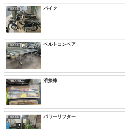
バイク
搬送器具
ベルトコンベア
搬送器具
溶接棒
機械の付属品
パワーリフター
搬送器具