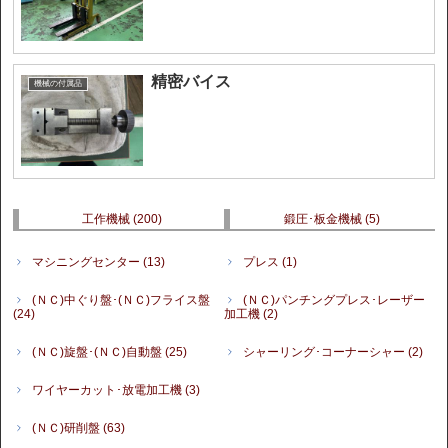
精密バイス
機械の付属品
工作機械
(200)
鍛圧･板金機械
(5)
マシニングセンター
(13)
プレス
(1)
(ＮＣ)中ぐり盤･(ＮＣ)フライス盤
(ＮＣ)パンチングプレス･レーザー
(24)
加工機
(2)
(ＮＣ)旋盤･(ＮＣ)自動盤
(25)
シャーリング･コーナーシャー
(2)
ワイヤーカット･放電加工機
(3)
(ＮＣ)研削盤
(63)