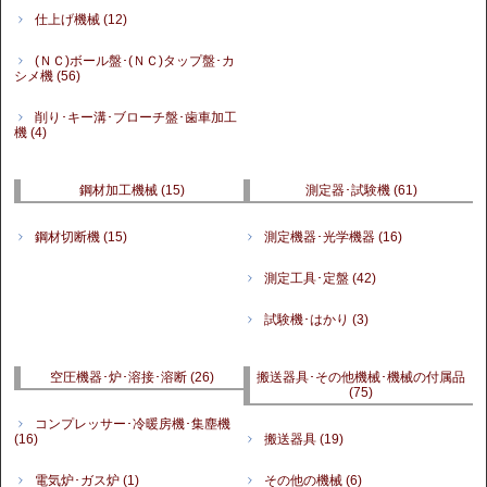
仕上げ機械
(12)
(ＮＣ)ボール盤･(ＮＣ)タップ盤･カ
シメ機
(56)
削り･キー溝･ブローチ盤･歯車加工
機
(4)
鋼材加工機械
(15)
測定器･試験機
(61)
鋼材切断機
(15)
測定機器･光学機器
(16)
測定工具･定盤
(42)
試験機･はかり
(3)
空圧機器･炉･溶接･溶断
(26)
搬送器具･その他機械･機械の付属品
(75)
コンプレッサー･冷暖房機･集塵機
(16)
搬送器具
(19)
電気炉･ガス炉
(1)
その他の機械
(6)