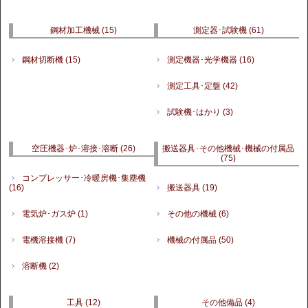
鋼材加工機械
(15)
測定器･試験機
(61)
鋼材切断機
(15)
測定機器･光学機器
(16)
測定工具･定盤
(42)
試験機･はかり
(3)
空圧機器･炉･溶接･溶断
(26)
搬送器具･その他機械･機械の付属品
(75)
コンプレッサー･冷暖房機･集塵機
(16)
搬送器具
(19)
電気炉･ガス炉
(1)
その他の機械
(6)
電機溶接機
(7)
機械の付属品
(50)
溶断機
(2)
工具
(12)
その他備品
(4)