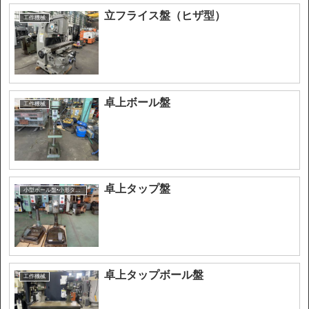
立フライス盤（ヒザ型）
工作機械
卓上ボール盤
工作機械
卓上タップ盤
小型ボール盤•小形タップ盤•ユニット
卓上タップボール盤
工作機械