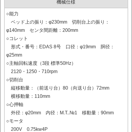
機械仕様
○能力

　ベッド上の振り：φ230mm　切削台上の振り：
φ140mm　センタ間距離：200mm

○コレット

　形式・番号：EDAS 8号　口径：φ19mm　胴径：
φ25mm

○主軸回転速度（3段 標準50Hz）

　2120・1250・710rpm

○切削台

　縦移動量：（前送り台）80（向送り台）72mm

　横移動量：110mm

○心押軸

　外径：φ20mm　内径：M.T..№1　移動量：90mm

○モータ

　200V　0.75kw4P
