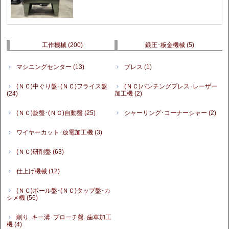
工作機械
(200)
鍛圧･板金機械
(5)
マシニングセンター
(13)
プレス
(1)
(ＮＣ)中ぐり盤･(ＮＣ)フライス盤
(ＮＣ)パンチングプレス･レーザー
(24)
加工機
(2)
(ＮＣ)旋盤･(ＮＣ)自動盤
(25)
シャーリング･コーナーシャー
(2)
ワイヤーカット･放電加工機
(3)
(ＮＣ)研削盤
(63)
仕上げ機械
(12)
(ＮＣ)ボール盤･(ＮＣ)タップ盤･カ
シメ機
(56)
削り･キー溝･ブローチ盤･歯車加工
機
(4)