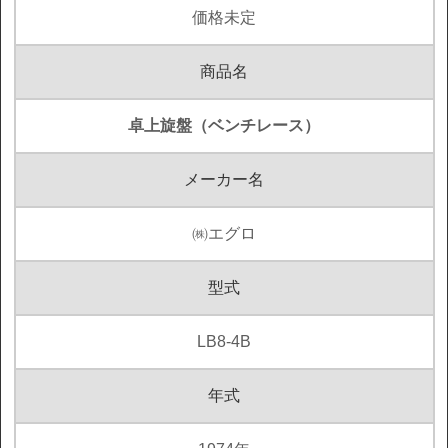
価格未定
商品名
卓上旋盤（ベンチレース）
メーカー名
㈱エグロ
型式
LB8-4B
年式