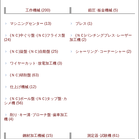
工作機械
(200)
鍛圧･板金機械
(5)
マシニングセンター
(13)
プレス
(1)
(ＮＣ)中ぐり盤･(ＮＣ)フライス盤
(ＮＣ)パンチングプレス･レーザー
(24)
加工機
(2)
(ＮＣ)旋盤･(ＮＣ)自動盤
(25)
シャーリング･コーナーシャー
(2)
ワイヤーカット･放電加工機
(3)
(ＮＣ)研削盤
(63)
仕上げ機械
(12)
(ＮＣ)ボール盤･(ＮＣ)タップ盤･カ
シメ機
(56)
削り･キー溝･ブローチ盤･歯車加工
機
(4)
鋼材加工機械
(15)
測定器･試験機
(61)