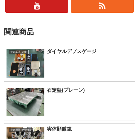
関連商品
ダイヤルデプスゲージ
測定工具･定盤
石定盤(プレーン)
定盤
実体顕微鏡
測定機器･光学機器