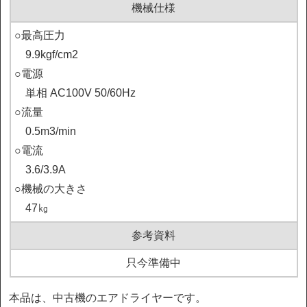
機械仕様
○最高圧力

　9.9kgf/cm2

○電源

　単相 AC100V 50/60Hz

○流量

　0.5m3/min

○電流

　3.6/3.9A

○機械の大きさ

　47㎏
参考資料
只今準備中
本品は、中古機のエアドライヤーです。