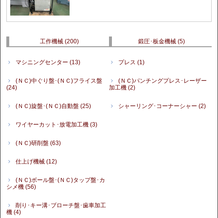
工作機械
(200)
鍛圧･板金機械
(5)
マシニングセンター
(13)
プレス
(1)
(ＮＣ)中ぐり盤･(ＮＣ)フライス盤
(ＮＣ)パンチングプレス･レーザー
(24)
加工機
(2)
(ＮＣ)旋盤･(ＮＣ)自動盤
(25)
シャーリング･コーナーシャー
(2)
ワイヤーカット･放電加工機
(3)
(ＮＣ)研削盤
(63)
仕上げ機械
(12)
(ＮＣ)ボール盤･(ＮＣ)タップ盤･カ
シメ機
(56)
削り･キー溝･ブローチ盤･歯車加工
機
(4)