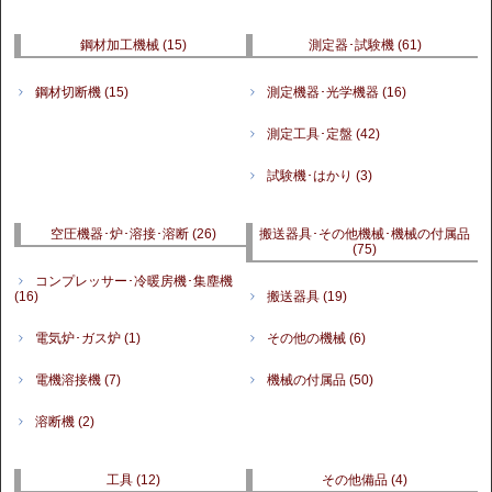
鋼材加工機械
(15)
測定器･試験機
(61)
鋼材切断機
(15)
測定機器･光学機器
(16)
測定工具･定盤
(42)
試験機･はかり
(3)
空圧機器･炉･溶接･溶断
(26)
搬送器具･その他機械･機械の付属品
(75)
コンプレッサー･冷暖房機･集塵機
(16)
搬送器具
(19)
電気炉･ガス炉
(1)
その他の機械
(6)
電機溶接機
(7)
機械の付属品
(50)
溶断機
(2)
工具
(12)
その他備品
(4)