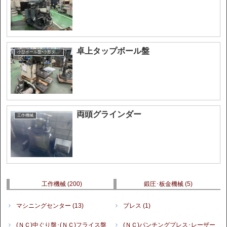
卓上タップボール盤
小型ボール盤•小形タップ盤•ユニット
両頭グラインダー
工作機械
工作機械
(200)
鍛圧･板金機械
(5)
マシニングセンター
(13)
プレス
(1)
(ＮＣ)中ぐり盤･(ＮＣ)フライス盤
(ＮＣ)パンチングプレス･レーザー