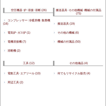
空圧機器･炉･溶接･溶断
(26)
搬送器具･その他機械･機械の付属品
(75)
コンプレッサー･冷暖房機･集塵機
(16)
搬送器具
(19)
電気炉･ガス炉
(1)
その他の機械
(6)
電機溶接機
(7)
機械の付属品
(50)
溶断機
(2)
工具
(12)
その他備品
(4)
電動工具･エアツール
(10)
何でもリサイクル販売
(4)
周辺工具
(2)