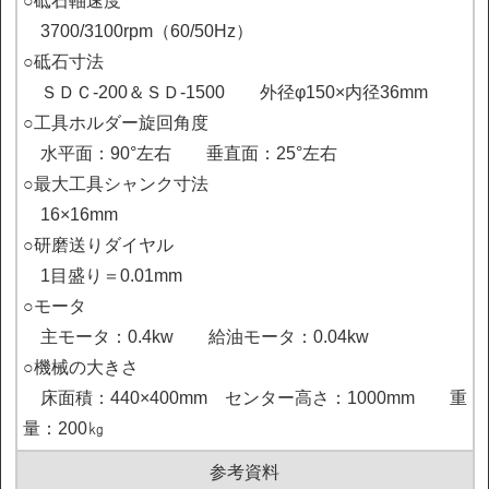
○砥石軸速度

　3700/3100rpm（60/50Hz）

○砥石寸法

　ＳＤＣ-200＆ＳＤ-1500　　外径φ150×内径36mm

○工具ホルダー旋回角度

　水平面：90°左右　　垂直面：25°左右

○最大工具シャンク寸法

　16×16mm

○研磨送りダイヤル

　1目盛り＝0.01mm

○モータ

　主モータ：0.4kw　　給油モータ：0.04kw

○機械の大きさ

　床面積：440×400mm    センター高さ：1000mm　　重
量：200㎏
参考資料