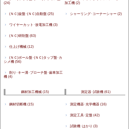
(24)
加工機
(2)
(ＮＣ)旋盤･(ＮＣ)自動盤
(25)
シャーリング･コーナーシャー
(2)
ワイヤーカット･放電加工機
(3)
(ＮＣ)研削盤
(63)
仕上げ機械
(12)
(ＮＣ)ボール盤･(ＮＣ)タップ盤･カ
シメ機
(56)
削り･キー溝･ブローチ盤･歯車加工
機
(4)
鋼材加工機械
(15)
測定器･試験機
(61)
鋼材切断機
(15)
測定機器･光学機器
(16)
測定工具･定盤
(42)
試験機･はかり
(3)