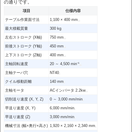
の通りです。
項目
仕様内容
テーブル作業面寸法
1,100 × 400 mm
最大積載質量
300 kg
左右ストローク (X軸)
750 mm
前後ストローク (Y軸)
450 mm
上下ストローク (Z軸)
400 mm
主軸回転速度
20 ～ 4,500 min⁻¹
主軸テーパ穴
NT40
クイル移動距離
140 mm
主軸モータ
ACインバータ 2.2kw
切削送り速度 (X, Y, Z)
0 ～ 3,000 mm/min
早送り速度 (X, Y)
6,000 mm/min
早送り速度 (Z)
3,000 mm/min
機械寸法 (幅×奥行×高さ)
1,920 × 2,160 × 2,340 mm