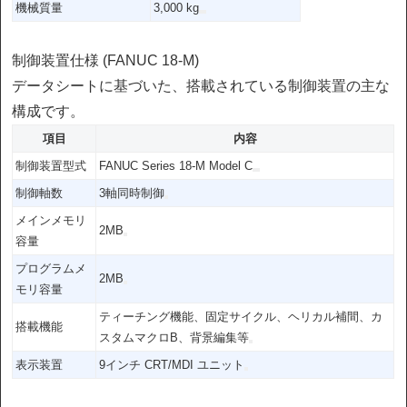
機械質量
3,000 kg
制御装置仕様 (FANUC 18-M)
データシートに基づいた、搭載されている制御装置の主な
構成です。
項目
内容
制御装置型式
FANUC Series 18-M Model C
制御軸数
3軸同時制御
メインメモリ
2MB
容量
プログラムメ
2MB
モリ容量
ティーチング機能、固定サイクル、ヘリカル補間、カ
搭載機能
スタムマクロB、背景編集等
表示装置
9インチ CRT/MDI ユニット