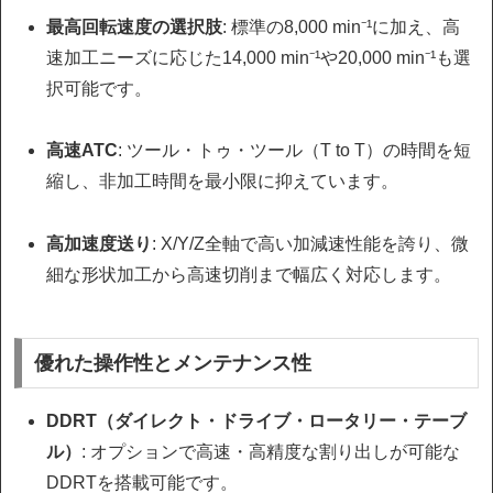
最高回転速度の選択肢
: 標準の8,000 min⁻¹に加え、高
速加工ニーズに応じた14,000 min⁻¹や20,000 min⁻¹も選
択可能です。
高速ATC
: ツール・トゥ・ツール（T to T）の時間を短
縮し、非加工時間を最小限に抑えています。
高加速度送り
: X/Y/Z全軸で高い加減速性能を誇り、微
細な形状加工から高速切削まで幅広く対応します。
優れた操作性とメンテナンス性
DDRT（ダイレクト・ドライブ・ロータリー・テーブ
ル）
: オプションで高速・高精度な割り出しが可能な
DDRTを搭載可能です。