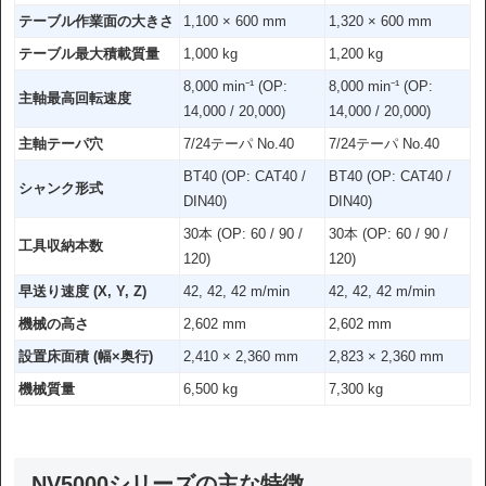
テーブル作業面の大きさ
1,100 × 600 mm
1,320 × 600 mm
テーブル最大積載質量
1,000 kg
1,200 kg
8,000 min⁻¹ (OP:
8,000 min⁻¹ (OP:
主軸最高回転速度
14,000 / 20,000)
14,000 / 20,000)
主軸テーパ穴
7/24テーパ No.40
7/24テーパ No.40
BT40 (OP: CAT40 /
BT40 (OP: CAT40 /
シャンク形式
DIN40)
DIN40)
30本 (OP: 60 / 90 /
30本 (OP: 60 / 90 /
工具収納本数
120)
120)
早送り速度 (X, Y, Z)
42, 42, 42 m/min
42, 42, 42 m/min
機械の高さ
2,602 mm
2,602 mm
設置床面積 (幅×奥行)
2,410 × 2,360 mm
2,823 × 2,360 mm
機械質量
6,500 kg
7,300 kg
NV5000シリーズの主な特徴