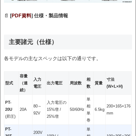
📄
[
PDF資料
] 仕様・製品情報
主要諸元（仕様）
各モデルの主なスペックは以下の通りです。
容量
入力
相
寸法
型式
（連
出力電圧
周波数
質量
電圧
数
(W×L×H)
続）
単
PT-
入力電圧の
80～
相
200×165×176
20U
20A
15%増 /
50/60Hz
6.5kg
92V
単
mm
(昇圧)
25%増
巻
PT-
単
200V