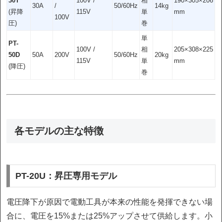
30T
100V /
相
190×305×206
30A
/
50/60Hz
14kg
(昇降
115V
単
mm
100V
圧)
巻
単
PT-
100V /
相
205×308×225
50D
50A
200V
50/60Hz
20kg
115V
単
mm
(降圧)
巻
各モデルの主な特徴
PT-20U：昇圧専用モデル
電圧降下が原因で電動工具が本来の性能を発揮できない場
合に、電圧を15%または25%アップさせて供給します。小