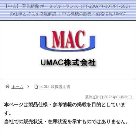
【中古】 育良精機 ポータブルトランス（PT-20U/PT-30T/PT-50D）
の仕様と特長を徹底解説 ｜中古機械の販売・価格情報 UMAC
ホーム
pt 30t 取扱説明書
最終更新日:2026年02月26日
本ページは製品仕様・参考情報の掲載を目的としていま
す。
当社での販売状況・在庫状況を示すものではありません。